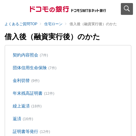
よくあるご質問TOP
住宅ローン
借入後（融資実行後）のかた
借入後（融資実行後）のかた
契約内容照会
(7件)
団体信用生命保険
(7件)
金利切替
(9件)
年末残高証明書
(12件)
繰上返済
(18件)
返済
(16件)
証明書等発行
(12件)