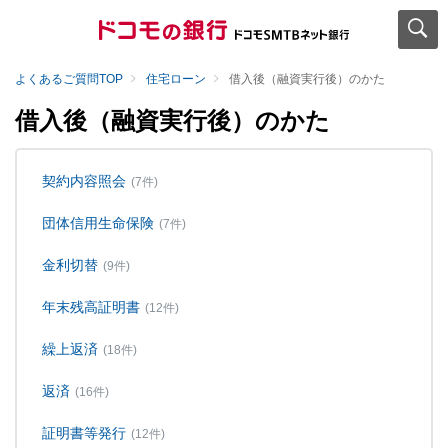
よくあるご質問TOP
住宅ローン
借入後（融資実行後）のかた
借入後（融資実行後）のかた
契約内容照会
(7件)
団体信用生命保険
(7件)
金利切替
(9件)
年末残高証明書
(12件)
繰上返済
(18件)
返済
(16件)
証明書等発行
(12件)