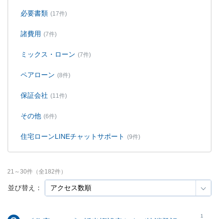
必要書類
(17件)
諸費用
(7件)
ミックス・ローン
(7件)
ペアローン
(8件)
保証会社
(11件)
その他
(6件)
住宅ローンLINEチャットサポート
(9件)
21
～
30
件（全
182
件）
並び替え：
1