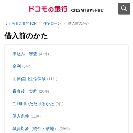
よくあるご質問TOP
住宅ローン
借入前のかた
借入前のかた
申込み・審査
(41件)
金利
(5件)
団体信用生命保険
(11件)
審査後・契約
(26件)
ご利用いただけるかた
(9件)
借入条件
(11件)
融資対象（物件・敷地）
(29件)