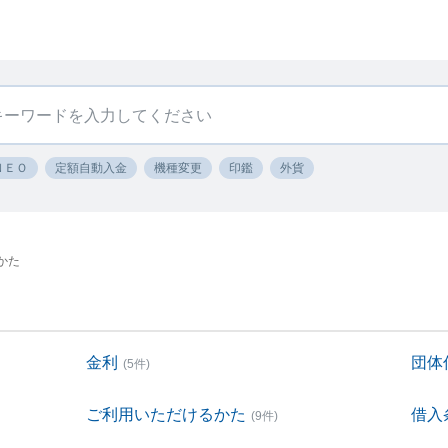
ＮＥＯ
定額自動入金
機種変更
印鑑
外貨
かた
金利
団体
(5件)
ご利用いただけるかた
借入
(9件)