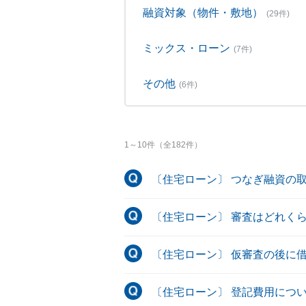
融資対象（物件・敷地）
(29件)
ミックス・ローン
(7件)
その他
(6件)
1
～
10
件（全
182
件）
〔住宅ローン〕 つなぎ融資の
〔住宅ローン〕 審査はどれく
〔住宅ローン〕 仮審査の後に
〔住宅ローン〕 登記費用につ