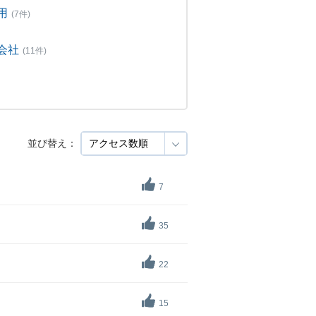
用
(7件)
会社
(11件)
並び替え：
7
35
22
15