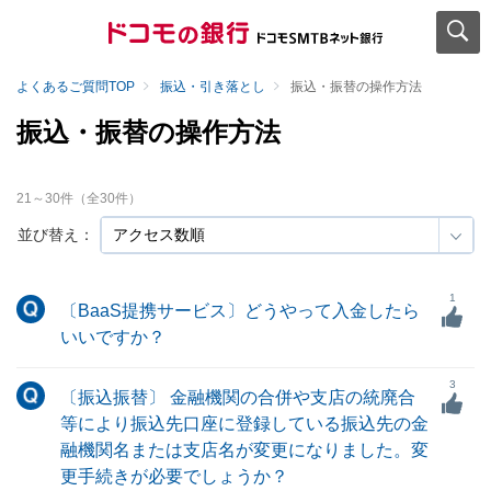
よくあるご質問TOP
振込・引き落とし
振込・振替の操作方法
振込・振替の操作方法
21
～
30
件（全
30
件）
並び替え：
1
〔BaaS提携サービス〕どうやって入金したら
いいですか？
3
〔振込振替〕 金融機関の合併や支店の統廃合
等により振込先口座に登録している振込先の金
融機関名または支店名が変更になりました。変
更手続きが必要でしょうか？