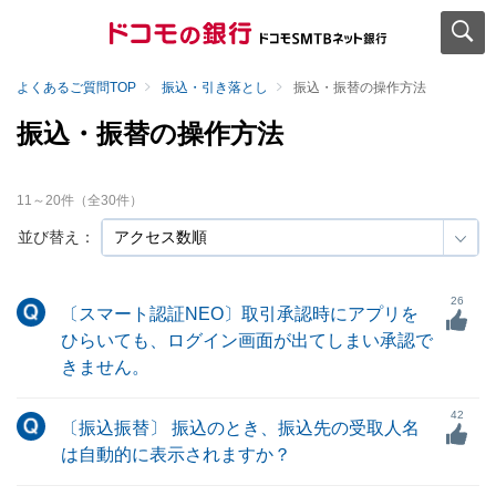
よくあるご質問TOP
振込・引き落とし
振込・振替の操作方法
振込・振替の操作方法
11
～
20
件（全
30
件）
並び替え：
26
〔スマート認証NEO〕取引承認時にアプリを
ひらいても、ログイン画面が出てしまい承認で
きません。
42
〔振込振替〕 振込のとき、振込先の受取人名
は自動的に表示されますか？