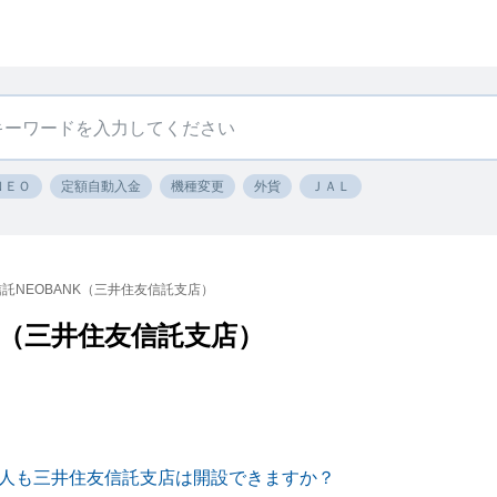
ＮＥＯ
定額自動入金
機種変更
外貨
ＪＡＬ
託NEOBANK（三井住友信託支店）
K（三井住友信託支店）
〕法人も三井住友信託支店は開設できますか？