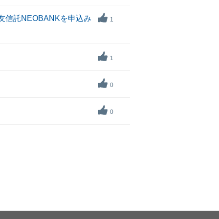
信託NEOBANKを申込み
1
1
0
0