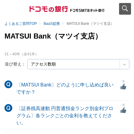
よくあるご質問TOP
BaaS提携
MATSUI Bank（マツイ支店）
MATSUI Bank（マツイ支店）
31
～
40
件（全
41
件）
並び替え：
0
〔MATSUI Bank〕どのように申し込めば良い
ですか？
0
〔証券残高連動 円普通預金ランク別金利プロ
グラム〕各ランクごとの金利を教えてくださ
い。