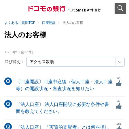
よくあるご質問TOP
口座開設
法人のお客様
法人のお客様
1
～
10
件（全
22
件）
並び替え：
63
〔口座開設〕口座申込後（個人口座・法人口座
等）の開設状況・審査状況を知りたい
42
〔法人口座〕 法人口座開設に必要な条件や書
面を教えてください。
181
〔法人口座〕 「実質的支配者」とは何を指し