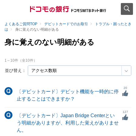
よくあるご質問TOP
デビットカードでのお取引
トラブル・困ったとき
は
身に覚えのない明細がある
身に覚えのない明細がある
1
～
10
件（全
10
件）
並び替え：
20
〔デビットカード〕デビット機能を一時的に停
止することはできますか？
127
〔デビットカード〕Japan Bridge Centerとい
う明細がありますが、利用した覚えがありませ
ん。