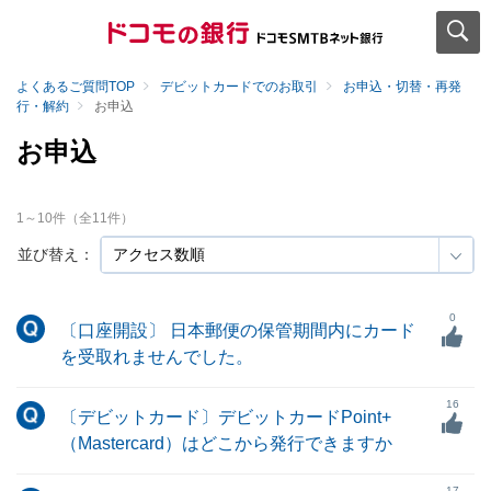
よくあるご質問TOP
デビットカードでのお取引
お申込・切替・再発
行・解約
お申込
お申込
1
～
10
件（全
11
件）
並び替え：
0
〔口座開設〕 日本郵便の保管期間内にカード
を受取れませんでした。
16
〔デビットカード〕デビットカードPoint+
（Mastercard）はどこから発行できますか
17