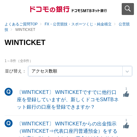
よくあるご質問TOP
FX・公営競技・スポーツくじ・純金積立
公営競
技
WINTICKET
WINTICKET
1
～
8
件（全
8
件）
並び替え：
1
〔WINTICKET〕 WINTICKETですでに他行口
座を登録していますが、新しくドコモSMTBネ
ット銀行の口座を登録できますか？
1
〔WINTICKET〕 WINTICKETからの出金指示
（WINTICKET⇒代表口座円普通預金）をする