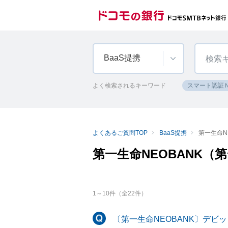
BaaS提携
よく検索されるキーワード
スマート認証
よくあるご質問TOP
BaaS提携
第一生命N
第一生命NEOBANK（
1
～
10
件（全
22
件）
〔第一生命NEOBANK〕デ