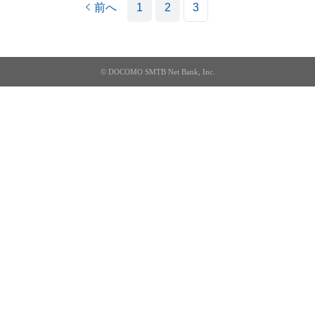
前へ
1
2
3
© DOCOMO SMTB Net Bank, Inc.