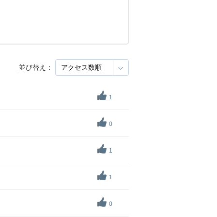
並び替え：
1
0
1
1
0