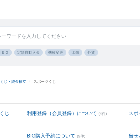
ＮＥＯ
定額自動入金
機種変更
印鑑
外貨
ツくじ・純金積立
スポーツくじ
ツくじ
利用登録（会員登録）について
スポ
(4件)
BIG購入予約について
当せ
(9件)