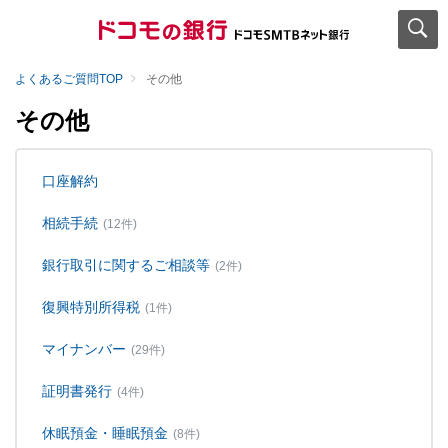
よくあるご質問TOP
その他
その他
口座解約
相続手続
(12件)
銀行取引に関するご相談等
(2件)
復興特別所得税
(1件)
マイナンバー
(29件)
証明書発行
(4件)
休眠預金・睡眠預金
(8件)