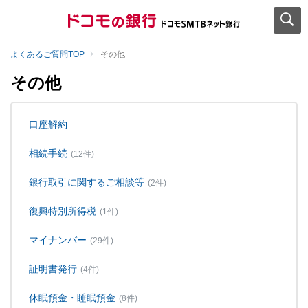
よくあるご質問TOP
その他
その他
口座解約
相続手続
(12件)
銀行取引に関するご相談等
(2件)
復興特別所得税
(1件)
マイナンバー
(29件)
証明書発行
(4件)
休眠預金・睡眠預金
(8件)