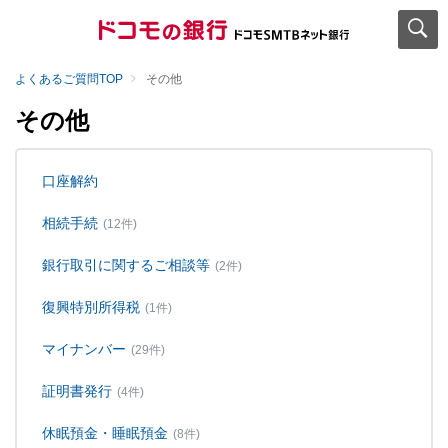
よくあるご質問TOP
その他
その他
口座解約
相続手続
(12件)
銀行取引に関するご相談等
(2件)
復興特別所得税
(1件)
マイナンバー
(29件)
証明書発行
(4件)
休眠預金・睡眠預金
(8件)