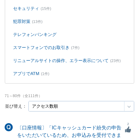
セキュリティ
(15件)
犯罪対策
(13件)
テレフォンバンキング
スマートフォンでのお取引き
(7件)
リニューアルサイトの操作、エラー表示について
(23件)
アプリでATM
(1件)
71
～
80
件（全
111
件）
並び替え：
2
〔口座情報〕「ICキャッシュカード紛失の申告
をいただいているため、お申込みを受付できま