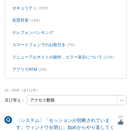
セキュリティ
(15件)
犯罪対策
(13件)
テレフォンバンキング
スマートフォンでのお取引き
(7件)
リニューアルサイトの操作、エラー表示について
(23件)
アプリでATM
(1件)
31
～
40
件（全
111
件）
並び替え：
107
〔システム〕「セッションが切断されていま
す。ウィンドウを閉じ、始めからやり直してく