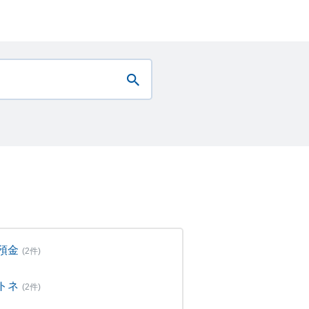
預金
(2件)
トネ
(2件)