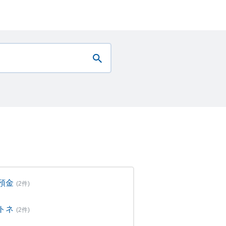
預金
(2件)
トネ
(2件)