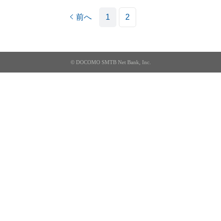
前へ
1
2
© DOCOMO SMTB Net Bank, Inc.