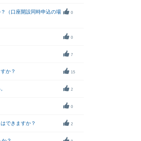
か？（口座開設同時申込の場
0
0
7
ますか？
15
い。
2
0
とはできますか？
2
うか？