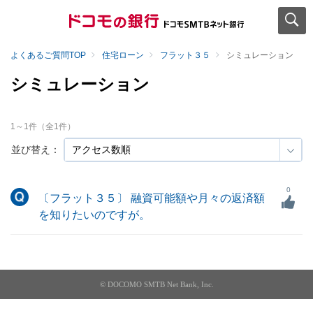
よくあるご質問TOP
住宅ローン
フラット３５
シミュレーション
シミュレーション
1
～
1
件（全
1
件）
並び替え：
0
〔フラット３５〕 融資可能額や月々の返済額
を知りたいのですが。
© DOCOMO SMTB Net Bank, Inc.