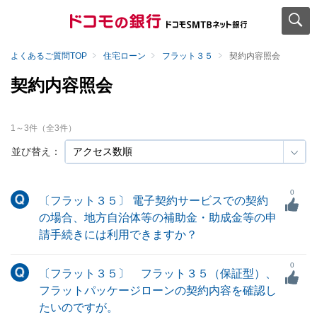
よくあるご質問TOP
住宅ローン
フラット３５
契約内容照会
契約内容照会
1
～
3
件（全
3
件）
並び替え：
0
〔フラット３５〕 電子契約サービスでの契約
の場合、地方自治体等の補助金・助成金等の申
請手続きには利用できますか？
0
〔フラット３５〕 フラット３５（保証型）、
フラットパッケージローンの契約内容を確認し
たいのですが。