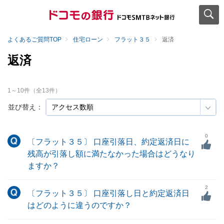
よくあるご質問TOP
住宅ローン
フラット３５
返済
返済
1
～
10
件（全
13
件）
並び替え：
0
〔フラット３５〕 口座引落日、約定返済日に
残高が引落し額に満たなかった場合はどうなり
ますか？
2
〔フラット３５〕 口座引落し日と約定返済日
はどのように違うのですか？