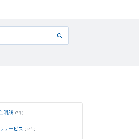
金明細
(7件)
ルサービス
(13件)