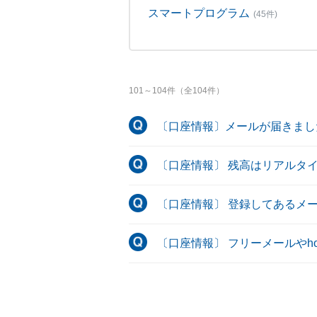
スマートプログラム
(45件)
101
～
104
件（全
104
件）
〔口座情報〕メールが届きまし
〔口座情報〕 残高はリアルタ
〔口座情報〕 登録してあるメ
〔口座情報〕 フリーメールやho