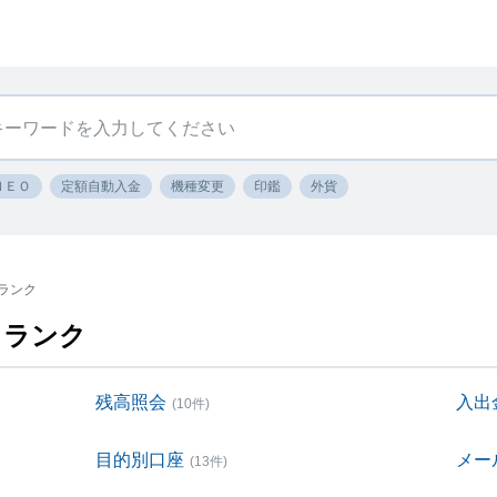
ＮＥＯ
定額自動入金
機種変更
印鑑
外貨
ランク
・ランク
残高照会
入出
(10件)
目的別口座
メー
(13件)