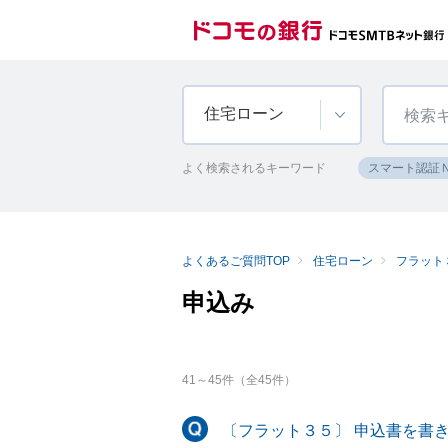
住宅ローン
よく検索されるキーワード
スマート認証
よくあるご質問TOP
住宅ローン
フラット
申込み
41
～
45
件（全
45
件）
〔フラット３５〕 申込書を書