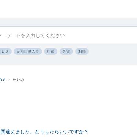
ＮＥＯ
定額自動入金
印鑑
外貨
相続
３５
申込み
き間違えました。どうしたらいいですか？