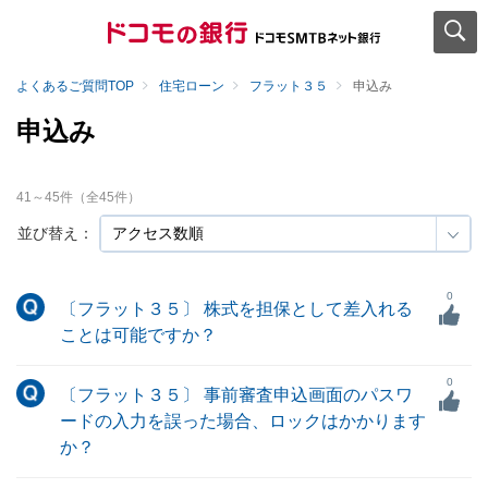
よくあるご質問TOP
住宅ローン
フラット３５
申込み
申込み
41
～
45
件（全
45
件）
並び替え：
0
〔フラット３５〕 株式を担保として差入れる
ことは可能ですか？
0
〔フラット３５〕 事前審査申込画面のパスワ
ードの入力を誤った場合、ロックはかかります
か？