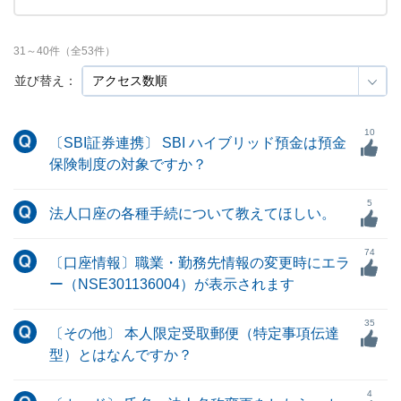
31
～
40
件（全
53
件）
並び替え：
10
〔SBI証券連携〕 SBI ハイブリッド預金は預金
保険制度の対象ですか？
5
法人口座の各種手続について教えてほしい。
74
〔口座情報〕職業・勤務先情報の変更時にエラ
ー（NSE301136004）が表示されます
35
〔その他〕 本人限定受取郵便（特定事項伝達
型）とはなんですか？
4