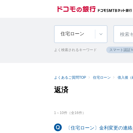
住宅ローン
よく検索されるキーワード
スマート認証
よくあるご質問TOP
住宅ローン
借入後（
返済
1
～
10
件（全
16
件）
〔住宅ローン〕金利変更の連絡