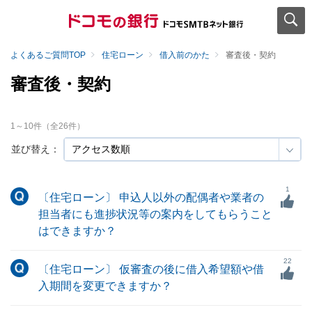
よくあるご質問TOP
住宅ローン
借入前のかた
審査後・契約
審査後・契約
1
～
10
件（全
26
件）
並び替え：
1
〔住宅ローン〕 申込人以外の配偶者や業者の
担当者にも進捗状況等の案内をしてもらうこと
はできますか？
22
〔住宅ローン〕 仮審査の後に借入希望額や借
入期間を変更できますか？