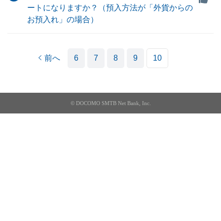
ートになりますか？（預入方法が「外貨からの
お預入れ」の場合）
前へ
6
7
8
9
10
© DOCOMO SMTB Net Bank, Inc.