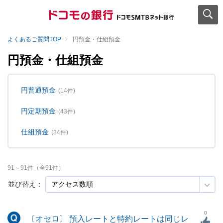
よくあるご質問TOP
円預金・仕組預金
円預金・仕組預金
円普通預金
(14件)
円定期預金
(43件)
仕組預金
(34件)
91
～
91
件（全
91
件）
並び替え：
0
〔オセロ〕 預入レートと特約レートは同じレ