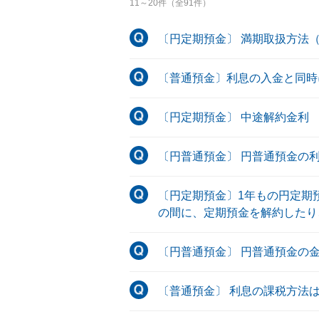
11
～
20
件（全
91
件）
〔円定期預金〕 満期取扱方法
〔普通預金〕利息の入金と同時
〔円定期預金〕 中途解約金利
〔円普通預金〕 円普通預金の
〔円定期預金〕1年もの円定期
の間に、定期預金を解約したり
〔円普通預金〕 円普通預金の
〔普通預金〕 利息の課税方法