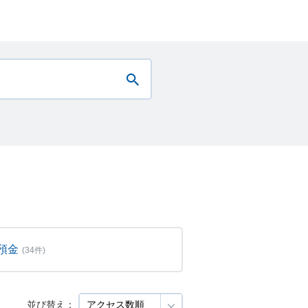
預金
(34件)
並び替え：