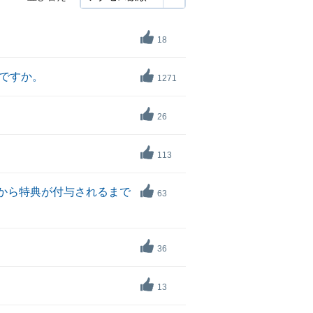
18
ですか。
1271
26
113
から特典が付与されるまで
63
36
13