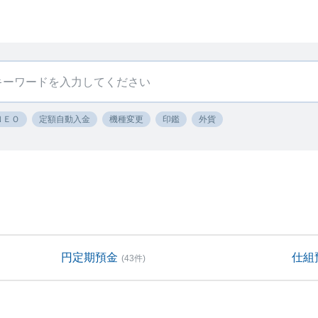
ＮＥＯ
定額自動入金
機種変更
印鑑
外貨
円定期預金
仕組
(43件)