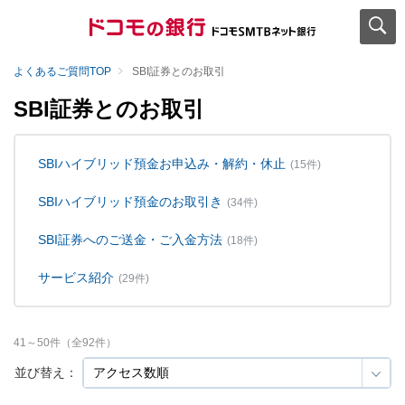
よくあるご質問TOP
SBI証券とのお取引
SBI証券とのお取引
SBIハイブリッド預金お申込み・解約・休止
(15件)
SBIハイブリッド預金のお取引き
(34件)
SBI証券へのご送金・ご入金方法
(18件)
サービス紹介
(29件)
41
～
50
件（全
92
件）
並び替え：