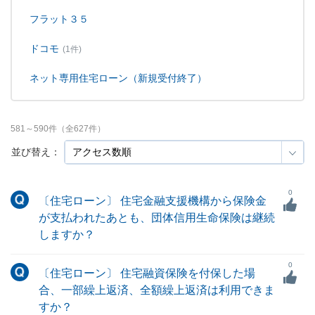
フラット３５
ドコモ
(1件)
ネット専用住宅ローン（新規受付終了）
581
～
590
件（全
627
件）
並び替え：
0
〔住宅ローン〕 住宅金融支援機構から保険金
が支払われたあとも、団体信用生命保険は継続
しますか？
0
〔住宅ローン〕 住宅融資保険を付保した場
合、一部繰上返済、全額繰上返済は利用できま
すか？