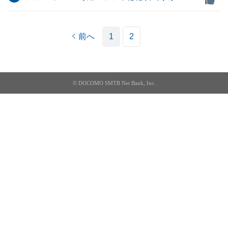
前へ
1
2
© DOCOMO SMTB Net Bank, Inc.