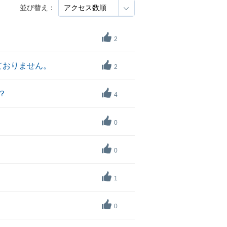
並び替え：
2
ておりません。
2
？
4
0
0
1
0