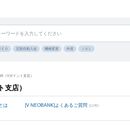
ＮＥＯ
定額自動入金
機種変更
外貨
ＪＡＬ
ANK（Vポイント支店）
ント支店）
）とは
[V NEOBANK]よくあるご質問
(11件)