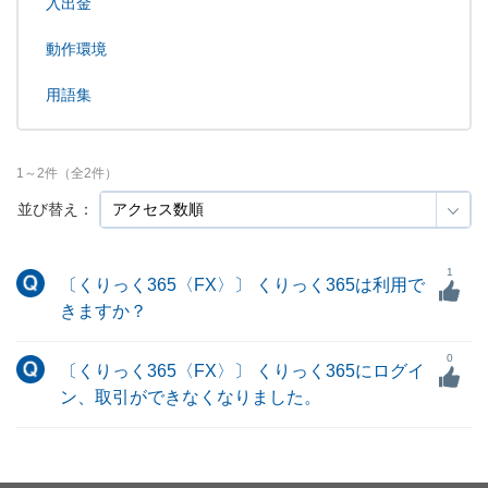
入出金
動作環境
用語集
1
～
2
件（全
2
件）
並び替え：
1
〔くりっく365〈FX〉〕 くりっく365は利用で
きますか？
0
〔くりっく365〈FX〉〕 くりっく365にログイ
ン、取引ができなくなりました。