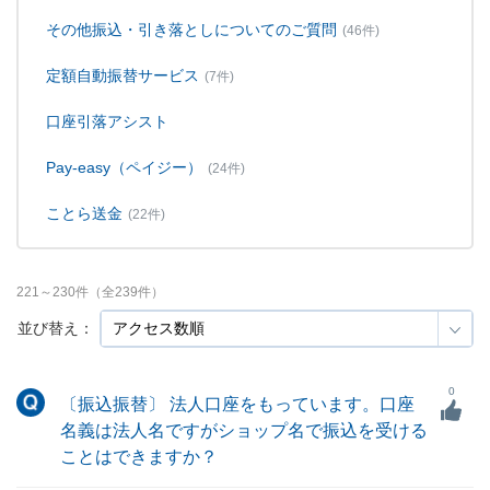
その他振込・引き落としについてのご質問
(46件)
定額自動振替サービス
(7件)
口座引落アシスト
Pay-easy（ペイジー）
(24件)
ことら送金
(22件)
221
～
230
件（全
239
件）
並び替え：
0
〔振込振替〕 法人口座をもっています。口座
名義は法人名ですがショップ名で振込を受ける
ことはできますか？