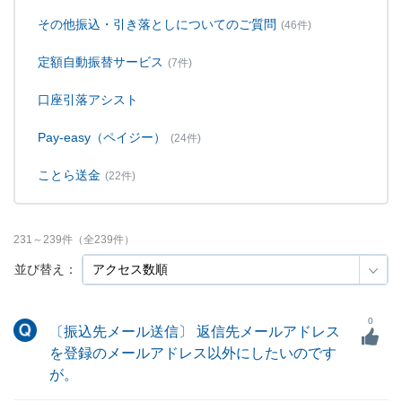
その他振込・引き落としについてのご質問
(46件)
定額自動振替サービス
(7件)
口座引落アシスト
Pay-easy（ペイジー）
(24件)
ことら送金
(22件)
231
～
239
件（全
239
件）
並び替え：
0
〔振込先メール送信〕 返信先メールアドレス
を登録のメールアドレス以外にしたいのです
が。