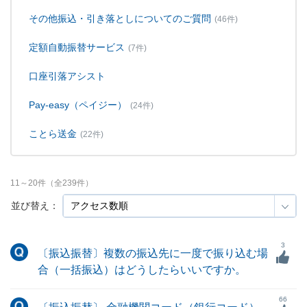
その他振込・引き落としについてのご質問
(46件)
定額自動振替サービス
(7件)
口座引落アシスト
Pay-easy（ペイジー）
(24件)
ことら送金
(22件)
11
～
20
件（全
239
件）
並び替え：
3
〔振込振替〕複数の振込先に一度で振り込む場
合（一括振込）はどうしたらいいですか。
66