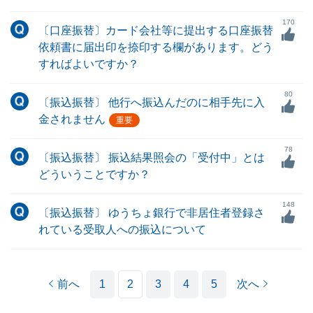
170
〔口座振替〕カード会社等に提出する口座振替
依頼書に届出印を捺印する欄があります。どう
すればよいですか？
80
〔振込振替〕 他行へ振込んだのに相手先に入
金されません
重要
78
〔振込振替〕 振込結果照会の「受付中」とは
どういうことですか？
148
〔振込振替〕 ゆうちょ銀行で非居住者登録さ
れている受取人への振込について
前へ
1
2
3
4
5
次へ