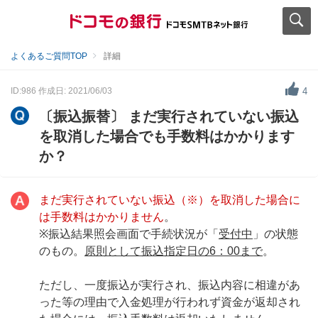
よくあるご質問TOP
詳細
ID:986
作成日: 2021/06/03
4
〔振込振替〕 まだ実行されていない振込
を取消した場合でも手数料はかかります
か？
まだ実行されていない振込（※）を取消した場合に
は手数料はかかりません
。
※振込結果照会画面で手続状況が「
受付中
」の状態
のもの。
原則として振込指定日の6：00まで
。
ただし、一度振込が実行され、振込内容に相違があ
った等の理由で入金処理が行われず資金が返却され