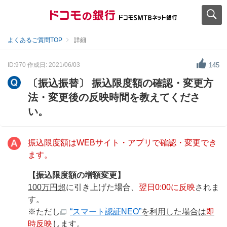
よくあるご質問TOP
詳細
ID:970
作成日: 2021/06/03
145
〔振込振替〕 振込限度額の確認・変更方
法・変更後の反映時間を教えてくださ
い。
振込限度額はWEBサイト・アプリで確認・変更でき
ます。
【振込限度額の増額変更】
100万円超
に引き上げた場合、
翌日0:00に反映
されま
す。
※ただし
“スマート認証NEO”
を利用した場合は
即
時反映
します。