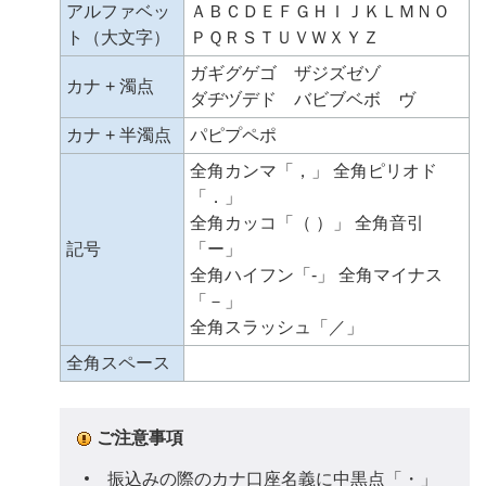
アルファベッ
ＡＢＣＤＥＦＧＨＩＪＫＬＭＮＯ
ト（大文字）
ＰＱＲＳＴＵＶＷＸＹＺ
ガギグゲゴ ザジズゼゾ
カナ + 濁点
ダヂヅデド バビブベボ ヴ
カナ + 半濁点
パピプペポ
全角カンマ「，」 全角ピリオド
「．」
全角カッコ「（ ）」 全角音引
記号
「ー」
全角ハイフン「‐」 全角マイナス
「－」
全角スラッシュ「／」
全角スペース
ご注意事項
振込みの際のカナ口座名義に中黒点「・」