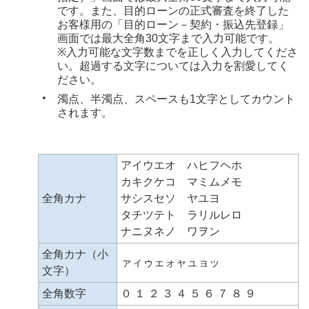
です。また、目的ローンの正式審査を終了した
お客様用の「目的ローン－契約・振込先登録」
画面では最大全角30文字まで入力可能です。
※入力可能な文字数までを正しく入力してくださ
い。超過する文字については入力を割愛してく
ださい。
濁点、半濁点、スペースも1文字としてカウント
されます。
アイウエオ ハヒフヘホ
カキクケコ マミムメモ
全角カナ
サシスセソ ヤユヨ
タチツテト ラリルレロ
ナニヌネノ ワヲン
全角カナ（小
ァィゥェォャュョッ
文字）
全角数字
０ １ ２ ３ ４ ５ ６ ７ ８ ９