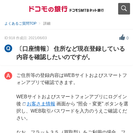
よくあるご質問TOP
詳細
ID:918
作成日: 2021/06/03
0
〔口座情報〕 住所など現在登録している
内容を確認したいのですが。
ご住所等の登録内容はWEBサイトおよびスマートフ
ォンアプリで確認できます。
WEBサイトおよびスマートフォンアプリにログイン
後
お客さま情報
画面から “照会・変更” ボタンを選
択し、WEB取引パスワードを入力のうえご確認くだ
さい。
なお、フラット３５（買取型）をご利用の場合、フ