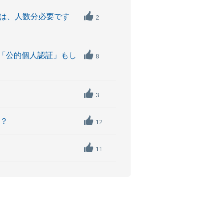
類は、人数分必要です
2
「公的個人認証」もし
8
3
か？
12
11