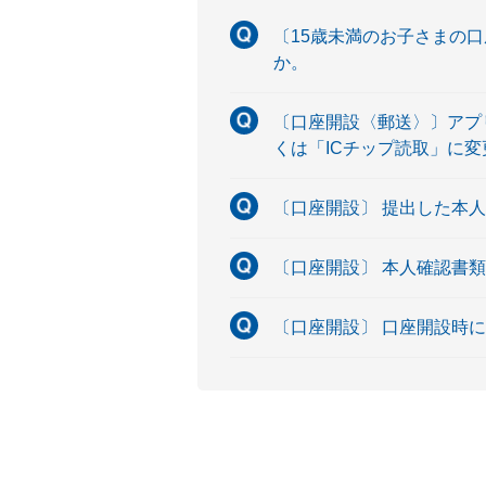
〔15歳未満のお子さまの
か。
〔口座開設〈郵送〉〕アプ
くは「ICチップ読取」に変
〔口座開設〕 提出した本
〔口座開設〕 本人確認書
〔口座開設〕 口座開設時