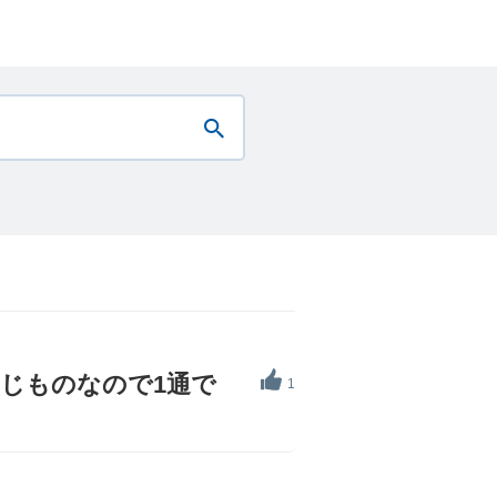
じものなので1通で
1