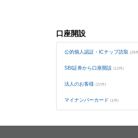
口座開設
公的個人認証・ICチップ読取
(26
SBI証券から口座開設
(12件)
法人のお客様
(22件)
マイナンバーカード
(1件)