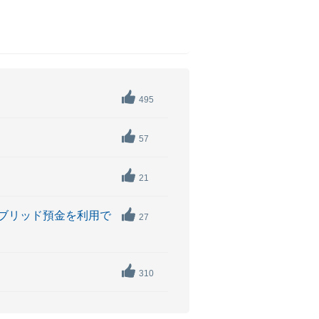
495
57
21
イブリッド預金を利用で
27
310