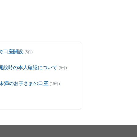
で口座開設
(5件)
開設時の本人確認について
(9件)
歳未満のお子さまの口座
(19件)