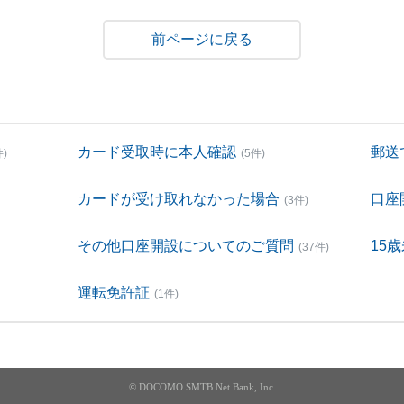
戻る
カード受取時に本人確認
郵送
件)
(5件)
カードが受け取れなかった場合
口座
(3件)
その他口座開設についてのご質問
15
(37件)
運転免許証
(1件)
© DOCOMO SMTB Net Bank, Inc.