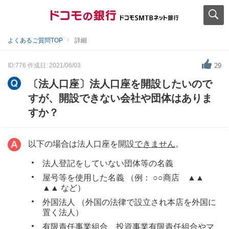
よくあるご質問TOP
詳細
ID:776
作成日: 2021/06/03
29
〔法人口座〕法人口座を開設したいので
すが、開設できない会社や団体はありま
すか？
以下の場合は法人口座を開設
できません
。
法人登記をしていない団体等の名義
屋号等を使用した名義 （例： ○○商店 ▲▲
▲▲ など）
外国法人 （外国の法律で設立され本店を外国に
置く法人）
有限責任事業組合、投資事業有限責任組合やマ